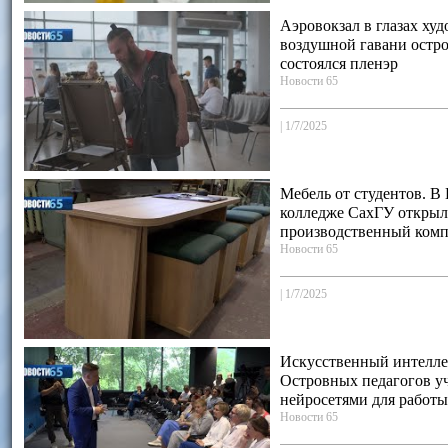
Аэровокзал в глазах ху
воздушной гавани остр
состоялся пленэр
Новости 65
|
1/7/2025
Мебель от студентов. В
колледже СахГУ открыл
производственный комп
Новости 65
|
1/7/2025
Искусственный интеллек
Островных педагогов уч
нейросетями для работы
Новости 65