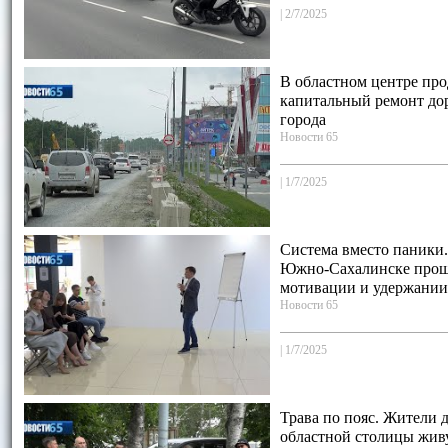
|
2/7/2025
В областном центре про
капитальный ремонт до
города
Новости 65
|
1/7/2025
Система вместо паники.
Южно‑Сахалинске прош
мотивации и удержании
Новости 65
|
1/7/2025
Трава по пояс. Жители д
областной столицы жив