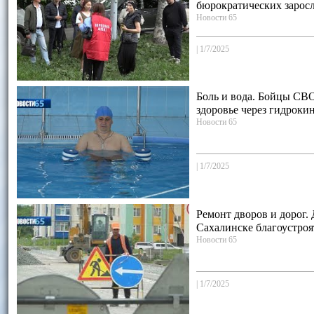
бюрократических зарос
Новости 65
|
1/7/2025
Боль и вода. Бойцы СВ
здоровье через гидроки
Новости 65
|
1/7/2025
Ремонт дворов и дорог.
Сахалинске благоустроя
Новости 65
|
1/7/2025