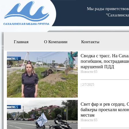
Мы рады приветствова
"Сахалинск
Тел
Главная
О Компании
Контакты
Сводка с трасс. На Сах
погибшим, пострадавши
нарушений ПДД
Новости 65
|
2/7/2025
Свет фар и рев сердец.
байкеры проехали коло
местам
Новости 65