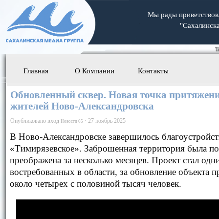
Мы рады приветствова
"Сахалинск
Телефон
Главная
О Компании
Контакты
Обновленный сквер. Новая точка притяжени
жителей Ново-Александровска
Опубликовано
вход
·
27 ноябрь 2025
Новости 65
В Ново-Александровске завершилось благоустройс
«Тимирязевское». Заброшенная территория была п
преображена за несколько месяцев. Проект стал одн
востребованных в области, за обновление объекта 
около четырех с половиной тысяч человек.